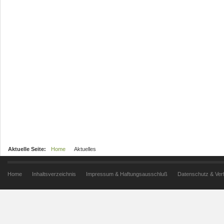
Aktuelle Seite:
Home
Aktuelles
Home
Inhaltsverzeichnis
Impressum & Haftungsausschluß
Datenschutz & Ver