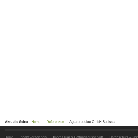
Aktuelle Seite:
Home
Referenzen
Agrarprodukte GmbH Budissa
Home
Inhaltsverzeichnis
Impressum & Haftungsausschluß
Datenschutz & Ver